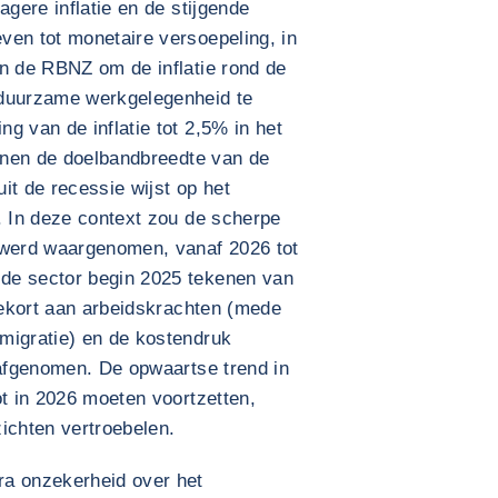
agere inflatie en de stijgende
ven tot monetaire versoepeling, in
an de RBNZ om de inflatie rond de
 duurzame werkgelegenheid te
g van de inflatie tot 2,5% in het
innen de doelbandbreedte van de
t de recessie wijst op het
. In deze context zou de scherpe
 werd waargenomen, vanaf 2026 tot
de sector begin 2025 tekenen van
 tekort aan arbeidskrachten (mede
migratie) en de kostendruk
 afgenomen. De opwaartse trend in
ot in 2026 moeten voortzetten,
zichten vertroebelen.
ra onzekerheid over het