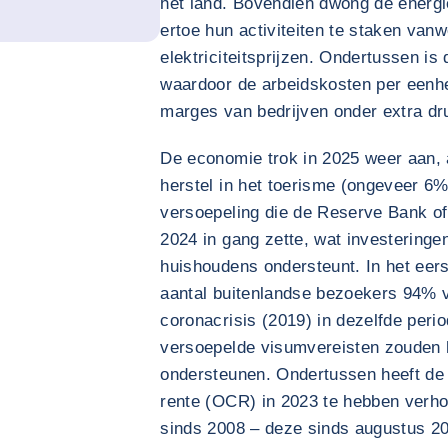
het land. Bovendien dwong de energie
ertoe hun activiteiten te staken van
elektriciteitsprijzen. Ondertussen is 
waardoor de arbeidskosten per eenhe
marges van bedrijven onder extra dr
De economie trok in 2025 weer aan,
herstel in het toerisme (ongeveer 6
versoepeling die de Reserve Bank o
2024 in gang zette, wat investering
huishoudens ondersteunt. In het eers
aantal buitenlandse bezoekers 94% v
coronacrisis (2019) in dezelfde peri
versoepelde visumvereisten zouden 
ondersteunen. Ondertussen heeft de 
rente (OCR) in 2023 te hebben verho
sinds 2008 – deze sinds augustus 20