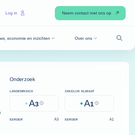
Neem contact met ons op
Log in
ws, economie en inzichten
Over ons
Zoek
Onderzoek
LANDENRISICO
ZAKELIJK KLIMAAT
A
A
3
Help
1
Help
)
A3
A1
EERDER
EERDER