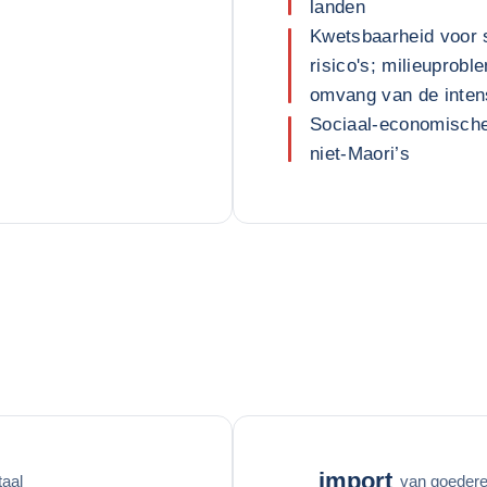
landen
Kwetsbaarheid voor 
risico's; milieuprob
omvang van de inten
Sociaal-economische
niet-Maori’s
import
taal
van goederen