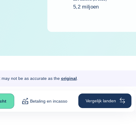
5,2 miljoen
It may not be as accurate as the
original
.
Vergelijk landen
icht
Betaling en incasso