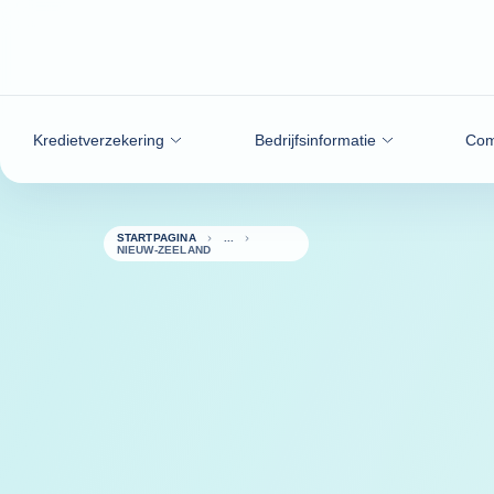
ga naar de inhoud
Kredietverzekering
Bedrijfsinformatie
Com
STARTPAGINA
NIEUW-ZEELAND