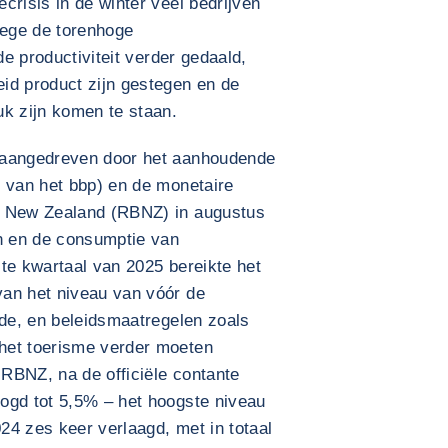
crisis in de winter veel bedrijven
wege de torenhoge
de productiviteit verder gedaald,
id product zijn gestegen en de
uk zijn komen te staan.
 aangedreven door het aanhoudende
% van het bbp) en de monetaire
f New Zealand (RBNZ) in augustus
en en de consumptie van
te kwartaal van 2025 bereikte het
an het niveau van vóór de
ode, en beleidsmaatregelen zoals
het toerisme verder moeten
RBNZ, na de officiële contante
ogd tot 5,5% – het hoogste niveau
24 zes keer verlaagd, met in totaal