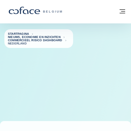
ga naar de inhoud
Terug naar startpagina
M
COFACE, FOR TRADE - GROEP WEBSIT
BELGIUM
STARTPAGINA
NIEUWS, ECONOMIE EN INZICHTEN
COMMERCIEEL RISICO DASHBOARD
NEDERLAND