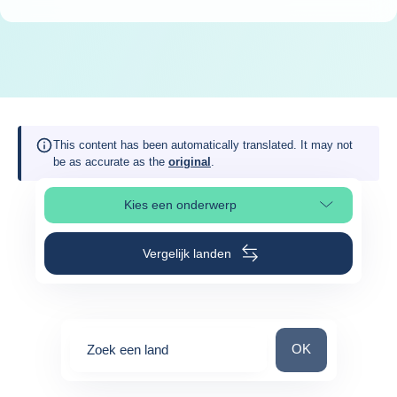
This content has been automatically translated. It may not
be as accurate as the
original
.
Kies een onderwerp
Selecteer paginasectie
Vergelijk landen
Zoek een land
OK
Zoek een land
0
suggestions