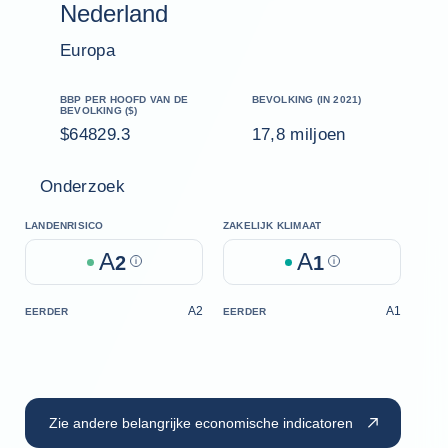
Nederland
Europa
BBP PER HOOFD VAN DE
BEVOLKING (IN 2021)
BEVOLKING ($)
$64829.3
17,8 miljoen
Onderzoek
LANDENRISICO
ZAKELIJK KLIMAAT
A
A
2
Help
1
Help
A2
A1
EERDER
EERDER
Zie andere belangrijke economische indicatoren