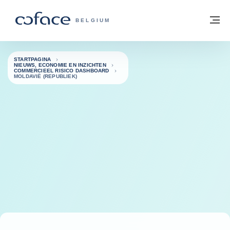
ga naar de inhoud
Terug naar startpagina
M
COFACE, FOR TRADE - GROEP WEBSIT
BELGIUM
STARTPAGINA
NIEUWS, ECONOMIE EN INZICHTEN
COMMERCIEEL RISICO DASHBOARD
MOLDAVIË (REPUBLIEK)