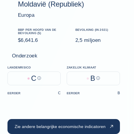
Moldavië (Republiek)
Europa
BBP PER HOOFD VAN DE
BEVOLKING (IN 2021)
BEVOLKING ($)
$6,641.6
2,5 miljoen
Onderzoek
LANDENRISICO
ZAKELIJK KLIMAAT
C
B
Help
Help
C
B
EERDER
EERDER
Zie andere belangrijke economische indicatoren