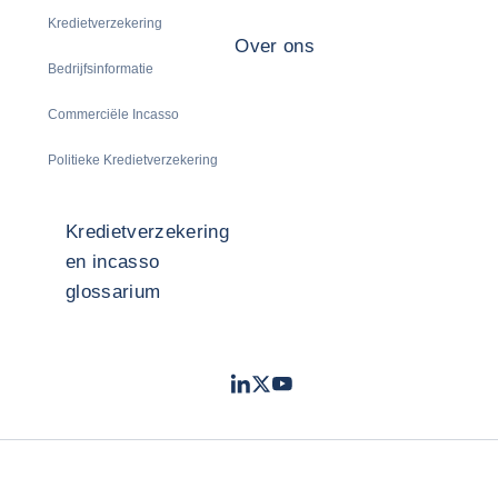
Kredietverzekering
Over ons
Bedrijfsinformatie
Commerciële Incasso
Politieke Kredietverzekering
Kredietverzekering
en incasso
glossarium
LinkedIn
Twitter
Youtube
- Coface
- Coface
- Coface