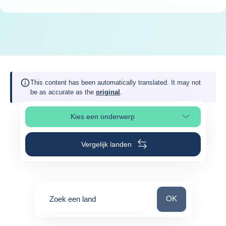
This content has been automatically translated. It may not
be as accurate as the
original
.
Kies een onderwerp
Selecteer paginasectie
Vergelijk landen
Zoek een land
OK
Zoek een land
0
suggestions