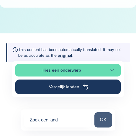
This content has been automatically translated. It may not
be as accurate as the
original
.
Kies een onderwerp
Selecteer paginasectie
Vergelijk landen
Zoek een land
OK
Zoek een land
0
suggestions