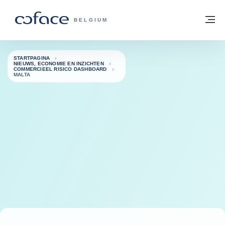
ga naar de inhoud
Terug naar startpagina
M
COFACE, FOR TRADE - GROEP WEBSIT
BELGIUM
STARTPAGINA
NIEUWS, ECONOMIE EN INZICHTEN
COMMERCIEEL RISICO DASHBOARD
MALTA