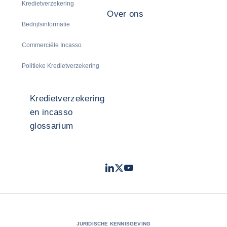
Kredietverzekering
Over ons
Bedrijfsinformatie
Commerciële Incasso
Politieke Kredietverzekering
Kredietverzekering
en incasso
glossarium
LinkedIn
Twitter
Youtube
- Coface
- Coface
- Coface
JURIDISCHE KENNISGEVING