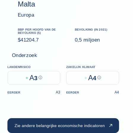
Malta
Europa
BBP PER HOOFD VAN DE
BEVOLKING (IN 2021)
BEVOLKING ($)
$41204.7
0,5 miljoen
Onderzoek
LANDENRISICO
ZAKELIJK KLIMAAT
A
A
3
Help
4
Help
A3
A4
EERDER
EERDER
Zie andere belangrijke economische indicatoren