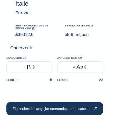
Italië
Europa
BBP PER HOOFD VAN DE
BEVOLKING (IN 2021)
BEVOLKING ($)
$39012.0
58,9 miljoen
Onderzoek
LANDENRISICO
ZAKELIJK KLIMAAT
B
A
Help
2
Help
B
A2
EERDER
EERDER
Zie andere belangrijke economische indicatoren