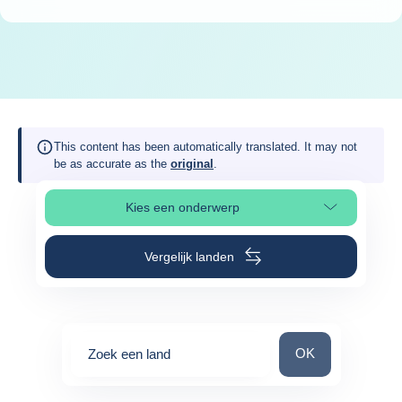
This content has been automatically translated. It may not
be as accurate as the
original
.
Kies een onderwerp
Selecteer paginasectie
Vergelijk landen
Zoek een land
OK
Zoek een land
0
suggestions