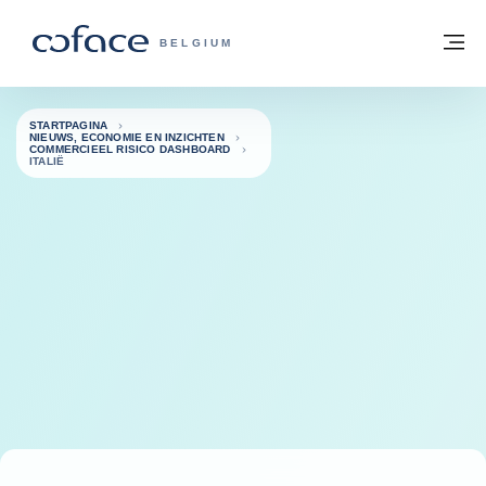
ga naar de inhoud
Terug naar startpagina
M
COFACE, FOR TRADE - GROEP WEBSIT
BELGIUM
STARTPAGINA
NIEUWS, ECONOMIE EN INZICHTEN
COMMERCIEEL RISICO DASHBOARD
ITALIË