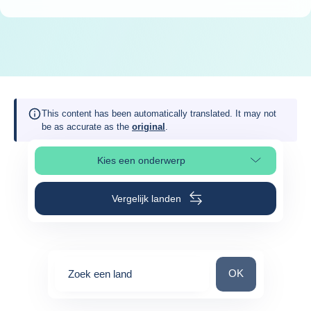
This content has been automatically translated. It may not
be as accurate as the
original
.
Kies een onderwerp
Selecteer paginasectie
Vergelijk landen
Zoek een land
OK
Zoek een land
0
suggestions