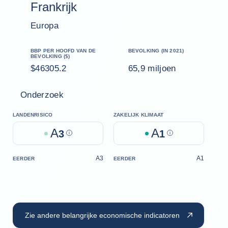
Frankrijk
Europa
BBP PER HOOFD VAN DE
BEVOLKING (IN 2021)
BEVOLKING ($)
$46305.2
65,9 miljoen
Onderzoek
LANDENRISICO
ZAKELIJK KLIMAAT
A
A
3
Help
1
Help
A3
A1
EERDER
EERDER
Zie andere belangrijke economische indicatoren