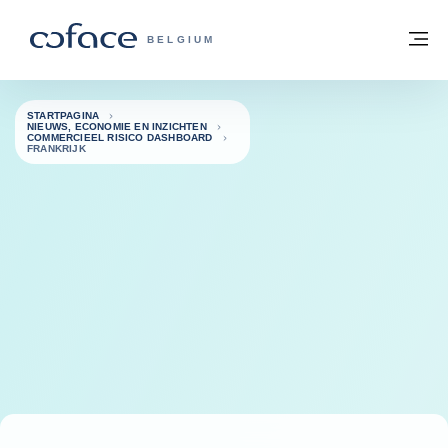
ga naar de inhoud
Terug naar startpagina
M
COFACE, FOR TRADE - GROEP WEBSIT
BELGIUM
STARTPAGINA
NIEUWS, ECONOMIE EN INZICHTEN
COMMERCIEEL RISICO DASHBOARD
FRANKRIJK