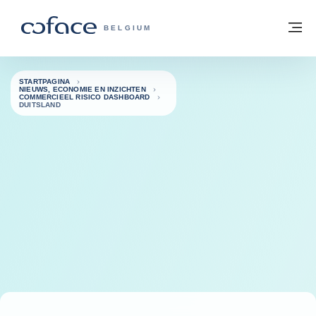
ga naar de inhoud
Terug naar startpagina
M
COFACE, FOR TRADE - GROEP WEBSIT
BELGIUM
STARTPAGINA
NIEUWS, ECONOMIE EN INZICHTEN
COMMERCIEEL RISICO DASHBOARD
DUITSLAND