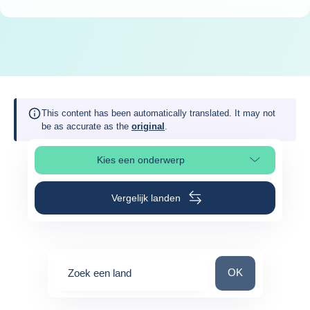
This content has been automatically translated. It may not
be as accurate as the
original
.
Kies een onderwerp
Selecteer paginasectie
Vergelijk landen
Zoek een land
OK
Zoek een land
0
suggestions