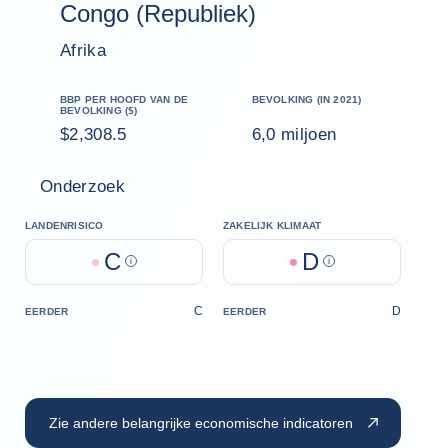
Congo (Republiek)
Afrika
BBP PER HOOFD VAN DE
BEVOLKING (IN 2021)
BEVOLKING ($)
$2,308.5
6,0 miljoen
Onderzoek
LANDENRISICO
ZAKELIJK KLIMAAT
C
D
Help
Help
C
D
EERDER
EERDER
Zie andere belangrijke economische indicatoren