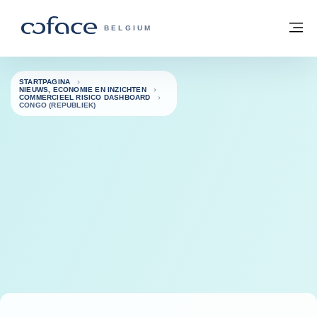
ga naar de inhoud
Terug naar startpagina
M
COFACE, FOR TRADE - GROEP WEBSIT
BELGIUM
STARTPAGINA
NIEUWS, ECONOMIE EN INZICHTEN
COMMERCIEEL RISICO DASHBOARD
CONGO (REPUBLIEK)