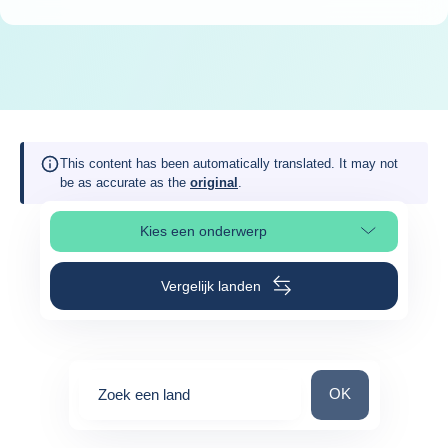
This content has been automatically translated. It may not
be as accurate as the
original
.
Kies een onderwerp
Selecteer paginasectie
Vergelijk landen
Zoek een land
OK
Zoek een land
0
suggestions