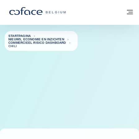
ga naar de inhoud
Terug naar startpagina
M
COFACE, FOR TRADE - GROEP WEBSIT
BELGIUM
STARTPAGINA
NIEUWS, ECONOMIE EN INZICHTEN
COMMERCIEEL RISICO DASHBOARD
CHILI