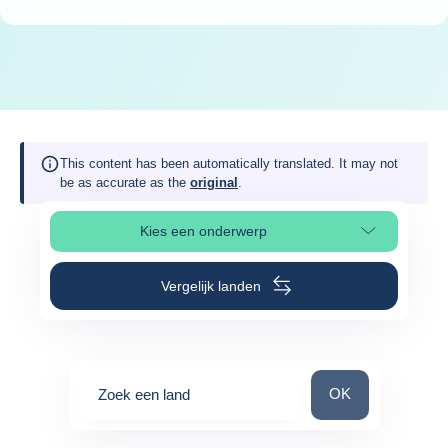
This content has been automatically translated. It may not
be as accurate as the
original
.
Kies een onderwerp
Selecteer paginasectie
Vergelijk landen
Zoek een land
OK
Zoek een land
0
suggestions