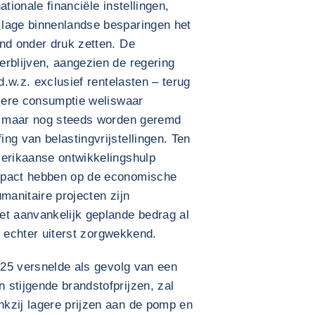
tionale financiële instellingen,
 lage binnenlandse besparingen het
and onder druk zetten. De
erblijven, aangezien de regering
d.w.z. exclusief rentelasten – terug
liere consumptie weliswaar
e, maar nog steeds worden geremd
ng van belastingvrijstellingen. Ten
merikaanse ontwikkelingshulp
mpact hebben op de economische
manitaire projecten zijn
et aanvankelijk geplande bedrag al
ft echter uiterst zorgwekkend.
2025 versnelde als gevolg van een
stijgende brandstofprijzen, zal
kzij lagere prijzen aan de pomp en