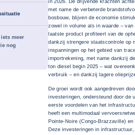
in 2026. De drijvende krachten acht
met name de verbeterde brandstofvo
situatie
bosbouw, blijven de economie stimul
zowel in volume als in waarde – van 
laatste product profiteert van de oph
 iets meer
dankzij strengere staatscontrole o
ie nog
inspanningen op het gebied van trac
importrekening, met name dankzij de
ton diesel begin 2025 – wat overee
verbruik – en dankzij lagere olieprijz
De groei wordt ook aangedreven door 
investeringen, ondersteund door de u
eerste voordelen van het infrastructu
heeft een multimodaal vervoersnetwe
Pointe-Noire (Congo-Brazzaville) en
Deze investeringen in infrastructuur