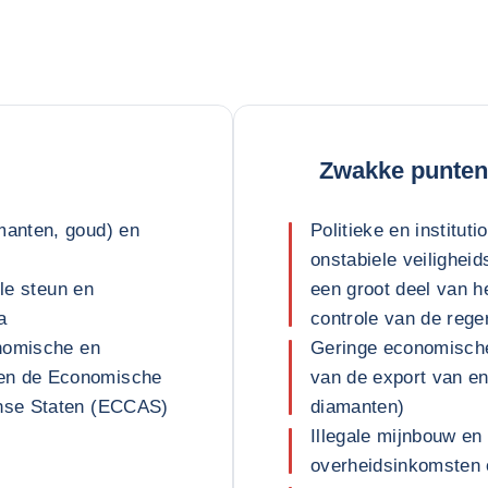
Zwakke punten
anten, goud) en
Politieke en institut
onstabiele veiligheid
ële steun en
een groot deel van h
a
controle van de reger
onomische en
Geringe economische 
en de Economische
van de export van en
nse Staten (ECCAS)
diamanten)
Illegale mijnbouw en
overheidsinkomsten 