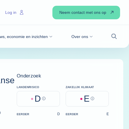
Neem contact met ons op
Log in
ws, economie en inzichten
Over ons
Zoek
Onderzoek
anse
LANDENRISICO
ZAKELIJK KLIMAAT
D
E
Help
Help
)
D
E
EERDER
EERDER