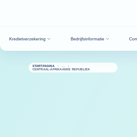
ga naar de inhoud
Kredietverzekering
Bedrijfsinformatie
Com
STARTPAGINA
CENTRAAL-AFRIKAANSE REPUBLIEK