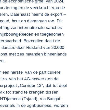
er de economische groei van 2024,
orziening en de veerkracht van de
eren. Daarnaast neemt de export –
goud, hout en diamanten toe. Dit
effing van internationale sancties
p mijnbouwgebieden en toegenomen
eerbaarheid. Bovendien daalt de
 donatie door Rusland van 30.000
nkomt met zes maanden binnenlands
en.
een herstel van de particuliere
itrol van het 4G-netwerk en de
urproject „Corridor 13”, dat tot doel
rk tot stand te brengen tussen
 N’Djamena (Tsjaad), via Bangui.
, evenals in de agribusiness, worden