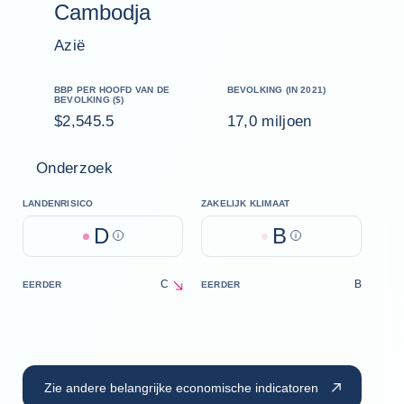
Cambodja
Azië
BBP PER HOOFD VAN DE
BEVOLKING (IN 2021)
BEVOLKING ($)
$2,545.5
17,0 miljoen
Onderzoek
LANDENRISICO
ZAKELIJK KLIMAAT
D
B
Help
Help
C
B
EERDER
EERDER
decrease
Zie andere belangrijke economische indicatoren