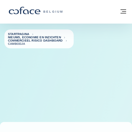
ga naar de inhoud
Terug naar startpagina
M
COFACE, FOR TRADE - GROEP WEBSIT
BELGIUM
STARTPAGINA
NIEUWS, ECONOMIE EN INZICHTEN
COMMERCIEEL RISICO DASHBOARD
CAMBODJA