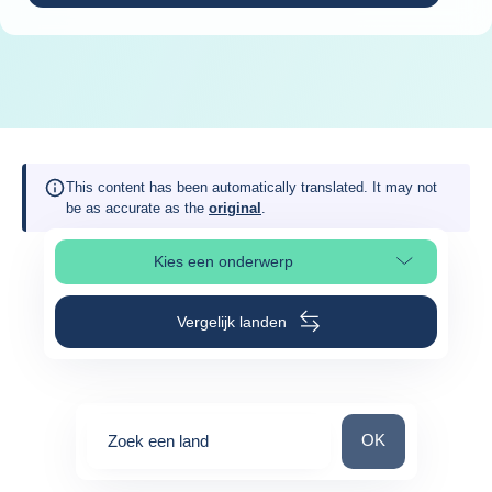
This content has been automatically translated. It may not
be as accurate as the
original
.
Kies een onderwerp
Selecteer paginasectie
Vergelijk landen
Zoek een land
OK
Zoek een land
0
suggestions