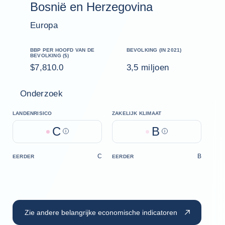
Bosnië en Herzegovina
Europa
BBP PER HOOFD VAN DE
BEVOLKING (IN 2021)
BEVOLKING ($)
$7,810.0
3,5 miljoen
Onderzoek
LANDENRISICO
ZAKELIJK KLIMAAT
C
B
Help
Help
C
B
EERDER
EERDER
Zie andere belangrijke economische indicatoren