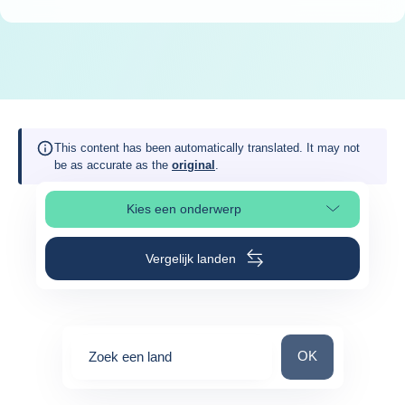
This content has been automatically translated. It may not
be as accurate as the
original
.
Kies een onderwerp
Selecteer paginasectie
Vergelijk landen
Zoek een land
OK
Zoek een land
0
suggestions