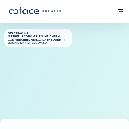
ga naar de inhoud
Terug naar startpagina
M
COFACE, FOR TRADE - GROEP WEBSIT
BELGIUM
STARTPAGINA
NIEUWS, ECONOMIE EN INZICHTEN
COMMERCIEEL RISICO DASHBOARD
BOSNIË EN HERZEGOVINA