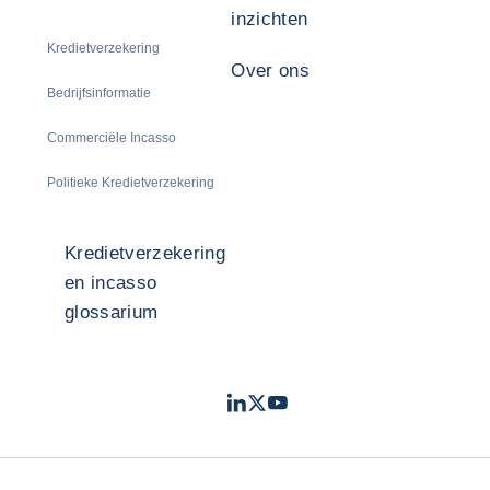
inzichten
Kredietverzekering
Over ons
Bedrijfsinformatie
Commerciële Incasso
Politieke Kredietverzekering
Kredietverzekering
en incasso
glossarium
LinkedIn
Twitter
Youtube
- Coface
- Coface
- Coface