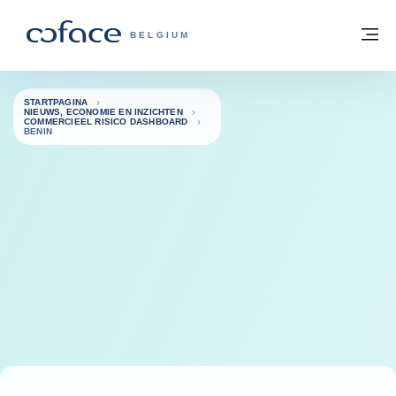
ga naar de inhoud
Terug naar startpagina
M
COFACE, FOR TRADE - GROEP WEBSIT
BELGIUM
STARTPAGINA
NIEUWS, ECONOMIE EN INZICHTEN
COMMERCIEEL RISICO DASHBOARD
BENIN