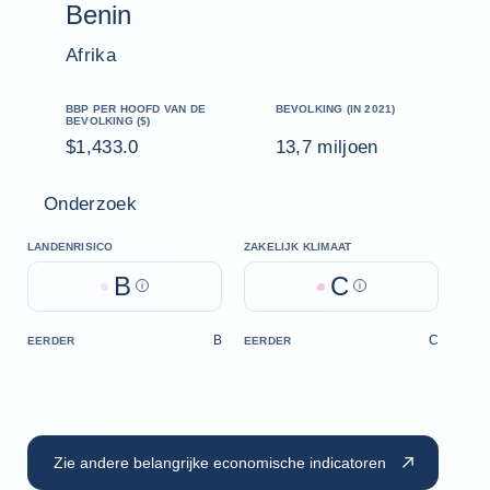
Benin
Afrika
BBP PER HOOFD VAN DE
BEVOLKING (IN 2021)
BEVOLKING ($)
$1,433.0
13,7 miljoen
Onderzoek
LANDENRISICO
ZAKELIJK KLIMAAT
B
C
Help
Help
B
C
EERDER
EERDER
Zie andere belangrijke economische indicatoren