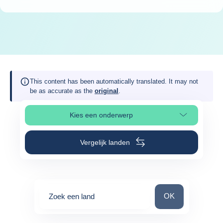
This content has been automatically translated. It may not
be as accurate as the
original
.
Kies een onderwerp
Selecteer paginasectie
Vergelijk landen
Zoek een land
OK
Zoek een land
0
suggestions