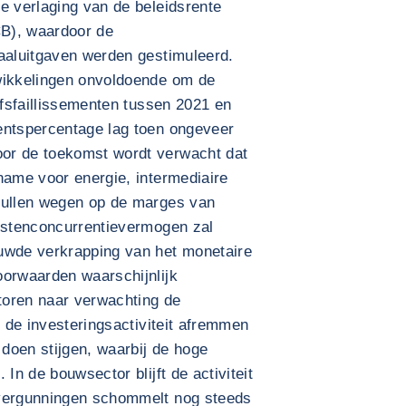
e verlaging van de beleidsrente
B), waardoor de
taaluitgaven werden gestimuleerd.
wikkelingen onvoldoende om de
jfsfaillissementen tussen 2021 en
entspercentage lag toen ongeveer
or de toekomst wordt verwacht dat
name voor energie, intermediaire
zullen wegen op de marges van
kostenconcurrentievermogen zal
uwde verkrapping van het monetaire
oorwaarden waarschijnlijk
toren naar verwachting de
, de investeringsactiviteit afremmen
 doen stijgen, waarbij de hoge
In de bouwsector blijft de activiteit
wvergunningen schommelt nog steeds