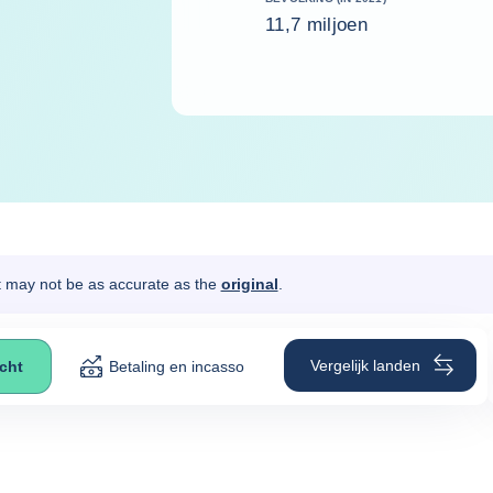
11,7 miljoen
It may not be as accurate as the
original
.
Vergelijk landen
icht
Betaling en incasso