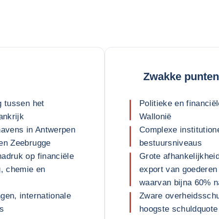
Zwakke punten
g tussen het
Politieke en financi
ankrijk
Wallonië
 havens in Antwerpen
Complexe institution
 en Zeebrugge
bestuursniveaus
adruk op financiële
Grote afhankelijkhe
g, chemie en
export van goederen
waarvan bijna 60% n
gen, internationale
Zware overheidsschul
ns
hoogste schuldquote