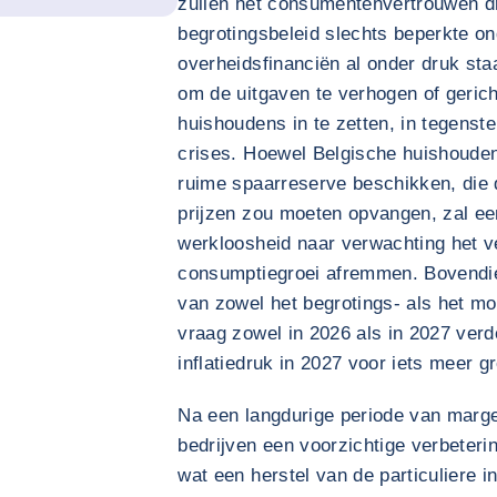
zullen het consumentenvertrouwen dru
begrotingsbeleid slechts beperkte o
overheidsfinanciën al onder druk sta
om de uitgaven te verhogen of geric
huishoudens in te zetten, in tegenstel
crises. Hoewel Belgische huishouden
ruime spaarreserve beschikken, die 
prijzen zou moeten opvangen, zal een
werkloosheid naar verwachting het 
consumptiegroei afremmen. Bovendie
van zowel het begrotings- als het mo
vraag zowel in 2026 als in 2027 ver
inflatiedruk in 2027 voor iets meer 
Na een langdurige periode van marg
bedrijven een voorzichtige verbeteri
wat een herstel van de particuliere 