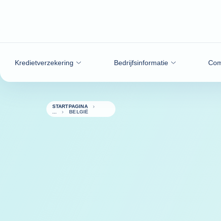
ga naar de inhoud
Kredietverzekering
Bedrijfsinformatie
Com
STARTPAGINA
BELGIË