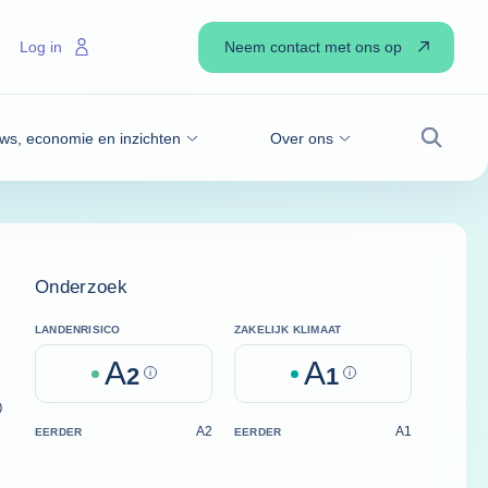
Neem contact met ons op
Log in
ws, economie en inzichten
Over ons
Zoek
Onderzoek
LANDENRISICO
ZAKELIJK KLIMAAT
A
A
2
Help
1
Help
)
A2
A1
EERDER
EERDER