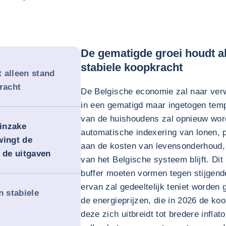
De gematigde groei houdt al
stabiele koopkracht
 alleen stand
racht
De Belgische economie zal naar verw
in een gematigd maar ingetogen temp
van de huishoudens zal opnieuw wor
inzake
automatische indexering van lonen, 
wingt de
aan de kosten van levensonderhoud
 de uitgaven
van het Belgische systeem blijft. Di
buffer moeten vormen tegen stijgende
ervan zal gedeeltelijk teniet worden
n stabiele
de energieprijzen, die in 2026 de ko
deze zich uitbreidt tot bredere infla