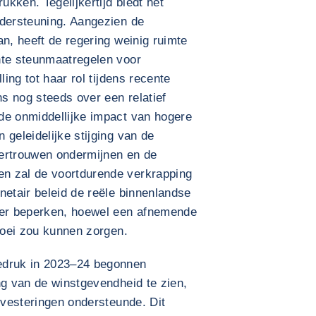
kken. Tegelijkertijd biedt het
ndersteuning. Aangezien de
an, heeft de regering weinig ruimte
hte steunmaatregelen voor
ling tot haar rol tijdens recente
s nog steeds over een relatief
de onmiddellijke impact van hogere
 geleidelijke stijging van de
vertrouwen ondermijnen en de
n zal de voortdurende verkrapping
netair beleid de reële binnenlandse
der beperken, hoewel een afnemende
groei zou kunnen zorgen.
edruk in 2023–24 begonnen
ng van de winstgevendheid te zien,
investeringen ondersteunde. Dit