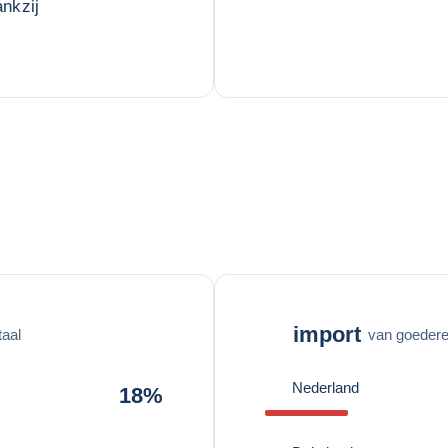
nkzij
import
taal
van goederen
Nederland
18%