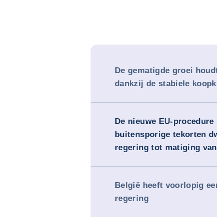
De gematigde groei houdt
dankzij de stabiele koopk
De nieuwe EU-procedure 
buitensporige tekorten d
regering tot matiging van
België heeft voorlopig ee
regering