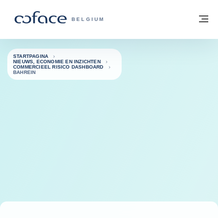
ga naar de inhoud
Terug naar startpagina
M
COFACE, FOR TRADE - GROEP WEBSIT
BELGIUM
STARTPAGINA
NIEUWS, ECONOMIE EN INZICHTEN
COMMERCIEEL RISICO DASHBOARD
BAHREIN