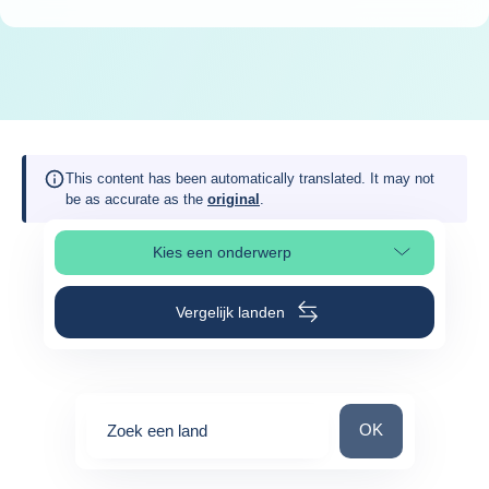
This content has been automatically translated. It may not
be as accurate as the
original
.
Kies een onderwerp
Selecteer paginasectie
Vergelijk landen
Zoek een land
OK
Zoek een land
0
suggestions