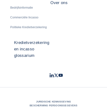
Over ons
Bedrijfsinformatie
Commerciële Incasso
Politieke Kredietverzekering
Kredietverzekering
en incasso
glossarium
LinkedIn
Twitter
Youtube
- Coface
- Coface
- Coface
JURIDISCHE KENNISGEVING
BESCHERMING PERSOONSGEGEVENS