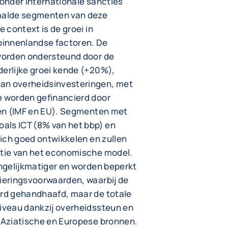
 onder internationale sancties
paalde segmenten van deze
e context is de groei in
binnenlandse factoren. De
 worden ondersteund door de
derlijke groei kende (+20%),
an overheidsinvesteringen, met
e worden gefinancierd door
ngen (IMF en EU). Segmenten met
als ICT (8% van het bbp) en
 zich goed ontwikkelen en zullen
atie van het economische model.
ongelijkmatiger en worden beperkt
cieringsvoorwaarden, waarbij de
erd gehandhaafd, maar de totale
niveau dankzij overheidssteun en
, Aziatische en Europese bronnen.