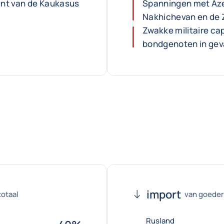
punt van de Kaukasus
Spanningen met Aze
Nakhichevan en de 
Zwakke militaire ca
bondgenoten in geva
import
totaal
van goedere
Rusland