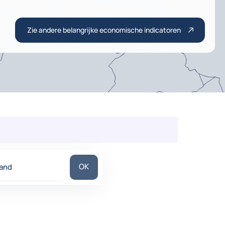
Zie andere belangrijke economische indicatoren
Zoek een land
OK
land
ons