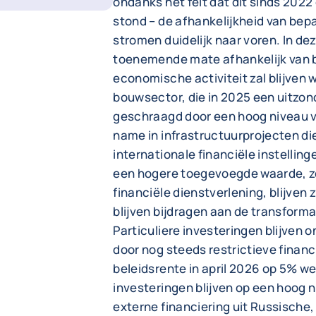
ondanks het feit dat dit sinds 2022
stond – de afhankelijkheid van be
stromen duidelijk naar voren. In dez
toenemende mate afhankelijk van 
economische activiteit zal blijven
bouwsector, die in 2025 een uitzon
geschraagd door een hoog niveau v
name in infrastructuurprojecten di
internationale financiële instelli
een hogere toegevoegde waarde, zo
financiële dienstverlening, blijven
blijven bijdragen aan de transform
Particuliere investeringen blijven 
door nog steeds restrictieve finan
beleidsrente in april 2026 op 5% w
investeringen blijven op een hoog 
externe financiering uit Russische