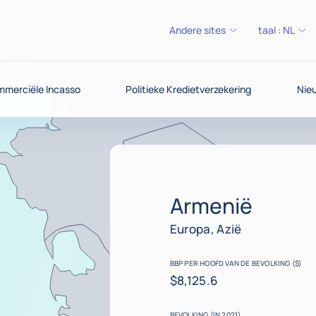
Andere sites
taal :
NL
merciële Incasso
Politieke Kredietverzekering
Nieu
Armenië
Europa, Azië
BBP PER HOOFD VAN DE BEVOLKING ($)
$8,125.6
BEVOLKING (IN 2021)