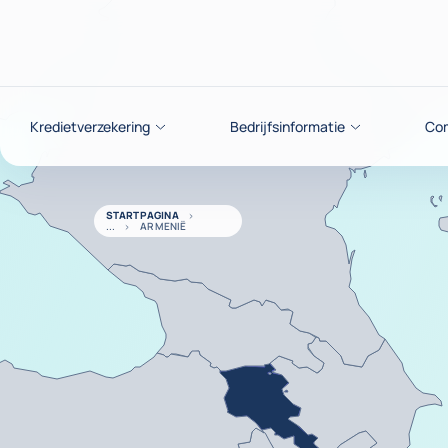
ga naar de inhoud
Kredietverzekering
Bedrijfsinformatie
Com
STARTPAGINA
ARMENIË