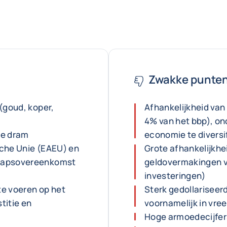
Zwakke punte
(goud, koper,
Afhankelijkheid van
4% van het bbp), o
 de dram
economie te diversi
sche Unie (EAEU) en
Grote afhankelijkhe
chapsovereenkomst
geldovermakingen v
investeringen)
te voeren op het
Sterk gedollarisee
titie en
voornamelijk in vre
Hoge armoedecijfer