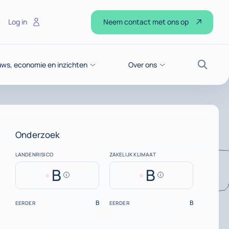
Neem contact met ons op
Log in
ws, economie en inzichten
Over ons
Zoek
Onderzoek
LANDENRISICO
ZAKELIJK KLIMAAT
B
B
Help
Help
B
B
EERDER
EERDER