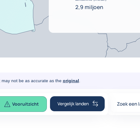
2,9 miljoen
It may not be as accurate as the
original
.
Vergelijk landen
Zoek een 
Vooruitzicht
0
suggesti