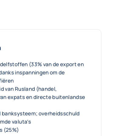
n
 delfstoffen (33% van de export en
ndanks inspanningen om de
fiëren
id van Rusland (handel,
an expats en directe buitenlandse
rd banksysteem; overheidsschuld
emde valuta’s
s (25%)