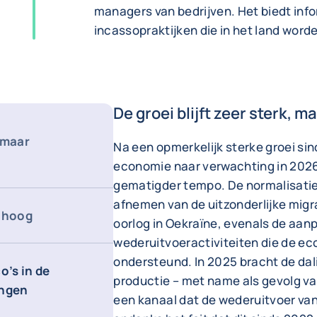
managers van bedrijven. Het biedt info
incassopraktijken die in het land word
De groei blijft zeer sterk, m
, maar
Na een opmerkelijk sterke groei si
economie naar verwachting in 2026 z
gematigder tempo. De normalisatiet
afnemen van de uitzonderlijke migr
n hoog
oorlog in Oekraïne, evenals de aan
wederuitvoeractiviteiten die de ec
ondersteund. In 2025 bracht de dali
o’s in de
productie – met name als gevolg van
ingen
een kanaal dat de wederuitvoer va