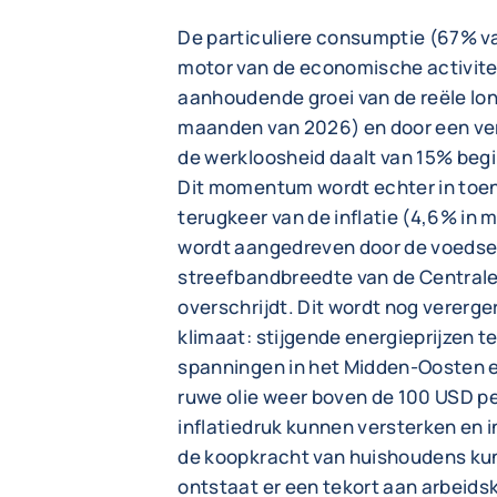
De particuliere consumptie (67% van
motor van de economische activite
aanhoudende groei van de reële lon
maanden van 2026) en door een ve
de werkloosheid daalt van 15% begi
Dit momentum wordt echter in toe
terugkeer van de inflatie (4,6% in 
wordt aangedreven door de voedsel
streefbandbreedte van de Central
overschrijdt. Dit wordt nog vererg
klimaat: stijgende energieprijzen 
spanningen in het Midden-Oosten en 
ruwe olie weer boven de 100 USD p
inflatiedruk kunnen versterken en i
de koopkracht van huishoudens kun
ontstaat er een tekort aan arbeid