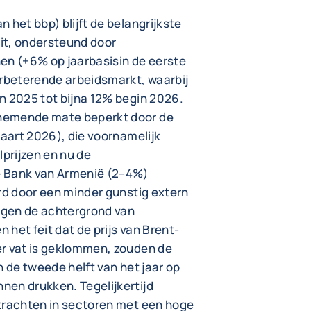
 het bbp) blijft de belangrijkste
it, ondersteund door
en (+6% op jaarbasisin de eerste
rbeterende arbeidsmarkt, waarbij
n 2025 tot bijna 12% begin 2026.
nemende mate beperkt door de
maart 2026), die voornamelijk
prijzen en nu de
e Bank van Armenië (2–4%)
erd door een minder gunstig extern
tegen de achtergrond van
het feit dat de prijs van Brent-
er vat is geklommen, zouden de
n de tweede helft van het jaar op
nen drukken. Tegelijkertijd
skrachten in sectoren met een hoge