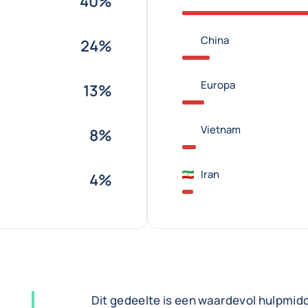
40%
China
24%
Europa
13%
Vietnam
8%
Iran
4%
Dit gedeelte is een waardevol hulpmid