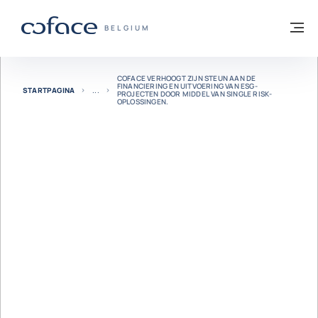
ga naar de inhoud
Terug naar startpagina
M
COFACE, FOR TRADE - GROEP WEBSITE
BELGIUM
COFACE VERHOOGT ZIJN STEUN AAN DE
FINANCIERING EN UITVOERING VAN ESG-
STARTPAGINA
PROJECTEN DOOR MIDDEL VAN SINGLE RISK-
OPLOSSINGEN.