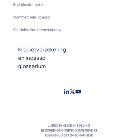
Bedrijfsinformatie
Commerciële Incasso
Politieke Kredietverzekering
Kredietverzekering
en incasso
glossarium
LinkedIn
Twitter
Youtube
- Coface
- Coface
- Coface
JURIDISCHE KENNISGEVING
BESCHERMING PERSOONSGEGEVENS
KLOKKENLUIDERSMECHANISME