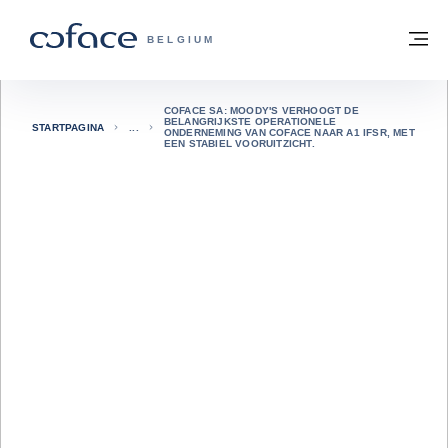
ga naar de inhoud
Terug naar startpagina
M
COFACE, FOR TRADE - GROEP WEBSIT
BELGIUM
COFACE SA: MOODY'S VERHOOGT DE
BELANGRIJKSTE OPERATIONELE
STARTPAGINA
ONDERNEMING VAN COFACE NAAR A1 IFSR, MET
EEN STABIEL VOORUITZICHT.