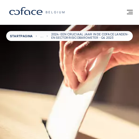
ga naar de inhoud
Terug naar startpagina
M
COFACE, FOR TRADE - GROEP WEBSITE
BELGIUM
2024: EEN CRUCIAAL JAAR IN DE COFACE LANDEN-
STARTPAGINA
EN SECTORRISICOBAROMETER - Q4 2023