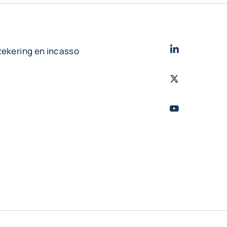
LinkedIn
- Cofac
zekering en incasso
Twitter
- Coface
Youtube
- Coface