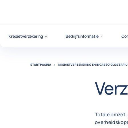
ga naar de inhoud
Kredietverzekering
Bedrijfsinformatie
Com
STARTPAGINA
KREDIETVERZEKERING EN INCASSO GLOSSARI
Ver
Totale omzet,
overheidskope