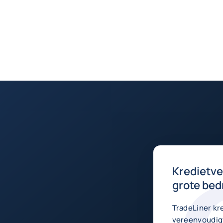
Kredietve
grote bed
TradeLiner kr
vereenvoudig