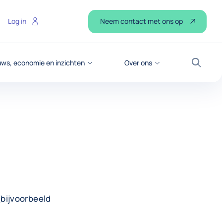
Neem contact met ons op
Log in
ws, economie en inzichten
Over ons
Zoek
bijvoorbeeld