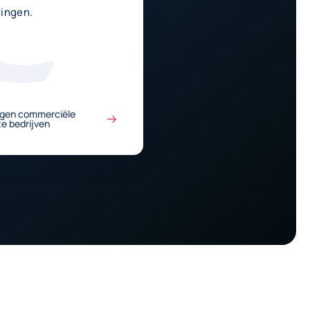
ingen.
gen commerciële
te bedrijven