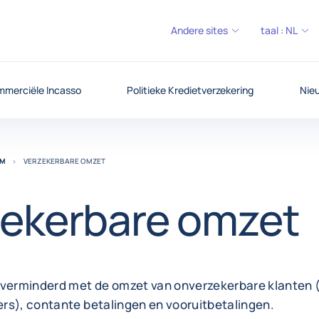
Andere sites
taal :
NL
merciële Incasso
Politieke Kredietverzekering
Nieu
UM
VERZEKERBARE OMZET
zekerbare omzet
 verminderd met de omzet van onverzekerbare klanten (
rs), contante betalingen en vooruitbetalingen.