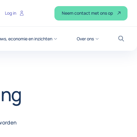
Neem contact met ons op
Log in
ws, economie en inzichten
Over ons
Zoek
ing
 worden