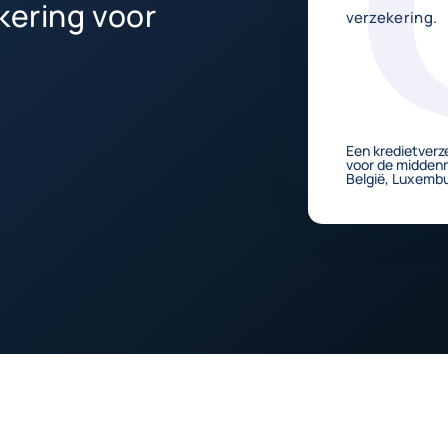
kering voor
verzekering.
Een kredietverz
voor de middenm
België, Luxembu