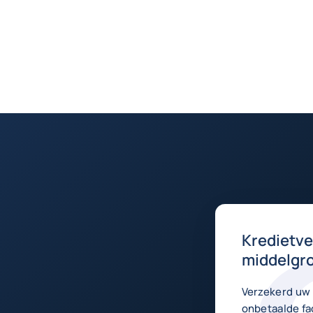
Kredietve
middelgro
Verzekerd uw 
onbetaalde fa