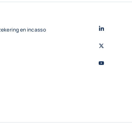
LinkedIn
- Cofac
zekering en incasso
Twitter
- Coface
Youtube
- Coface