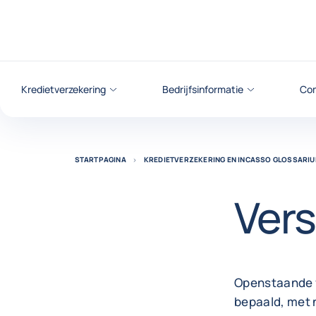
ga naar de inhoud
Kredietverzekering
Bedrijfsinformatie
Com
STARTPAGINA
KREDIETVERZEKERING EN INCASSO GLOSSARI
Vers
Openstaande vo
bepaald, met 