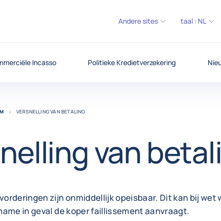
Andere sites
taal :
NL
merciële Incasso
Politieke Kredietverzekering
Nieu
UM
VERSNELLING VAN BETALING
nelling van betal
rderingen zijn onmiddellijk opeisbaar. Dit kan bij wet
name in geval de koper faillissement aanvraagt.