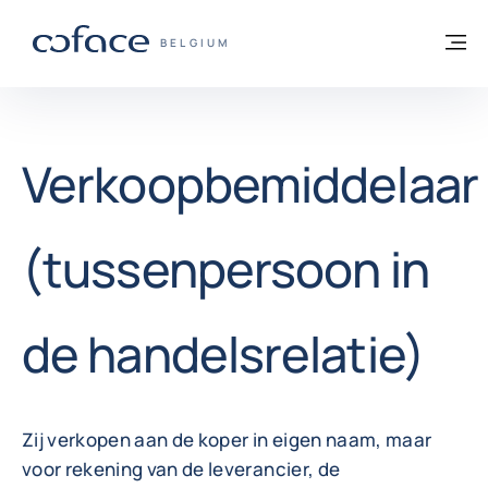
ga naar de inhoud
Terug naar startpagina
M
COFACE, FOR TRADE - GROEP WEBSITE
BELGIUM
Verkoopbemiddelaar
(tussenpersoon in
de handelsrelatie)
Zij verkopen aan de koper in eigen naam, maar
voor rekening van de leverancier, de