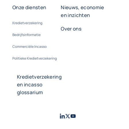
Onze diensten
Nieuws, economie
en inzichten
Kredietverzekering
Over ons
Bedrijfsinformatie
Commerciële Incasso
Politieke Kredietverzekering
Kredietverzekering
en incasso
glossarium
LinkedIn
Twitter
Youtube
- Coface
- Coface
- Coface