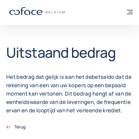
ga naar de inhoud
Terug naar startpagina
M
COFACE, FOR TRADE - GROEP WEBSITE
BELGIUM
Uitstaand bedrag
Het bedrag dat gelijk is aan het debetsaldo dat de
rekening van een van uw kopers op een bepaald
moment kan vertonen. Dit bedrag hangt af van de
eenheidswaarde van de leveringen, de frequentie
ervan en de looptijd van het verleende krediet.
Terug