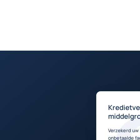
Kredietve
middelgro
Verzekerd uw 
onbetaalde fa