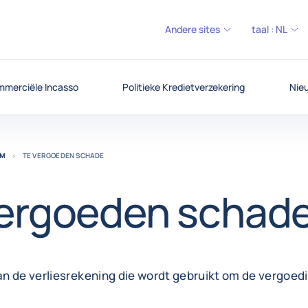
Andere sites
taal :
NL
merciële Incasso
Politieke Kredietverzekering
Nieu
UM
TE VERGOEDEN SCHADE
vergoeden schad
n de verliesrekening die wordt gebruikt om de vergoedi