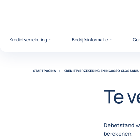
ga naar de inhoud
Kredietverzekering
Bedrijfsinformatie
Com
STARTPAGINA
KREDIETVERZEKERING EN INCASSO GLOSSARI
Te 
Debetstand va
berekenen.