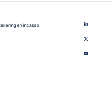
LinkedIn
- Cofac
zekering en incasso
Twitter
- Coface
Youtube
- Coface