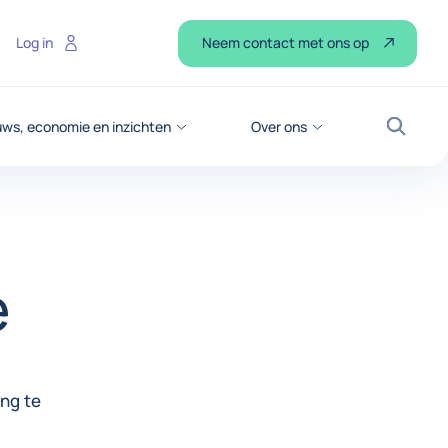
Neem contact met ons op
Log in
ws, economie en inzichten
Over ons
Zoek
e
ng te