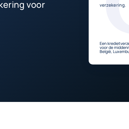
kering voor
verzekering.
Een kredietverz
voor de middenm
België, Luxembu