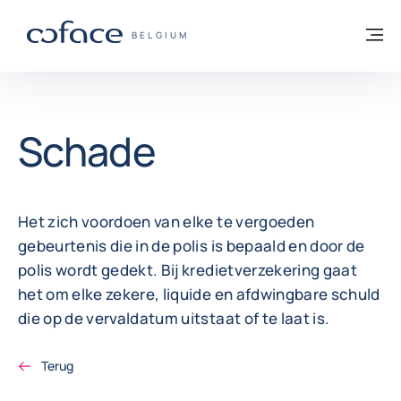
ga naar de inhoud
Terug naar startpagina
M
COFACE, FOR TRADE - GROEP WEBSITE
BELGIUM
Schade
Het zich voordoen van elke te vergoeden
gebeurtenis die in de polis is bepaald en door de
polis wordt gedekt. Bij kredietverzekering gaat
het om elke zekere, liquide en afdwingbare schuld
die op de vervaldatum uitstaat of te laat is.
Terug