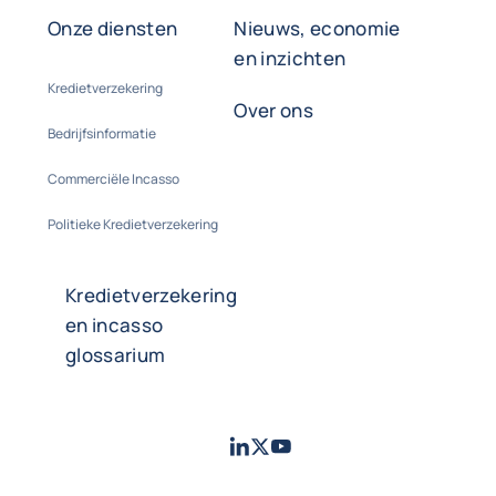
Onze diensten
Nieuws, economie
en inzichten
Kredietverzekering
Over ons
Bedrijfsinformatie
Commerciële Incasso
Politieke Kredietverzekering
Kredietverzekering
en incasso
glossarium
LinkedIn
Twitter
Youtube
- Coface
- Coface
- Coface