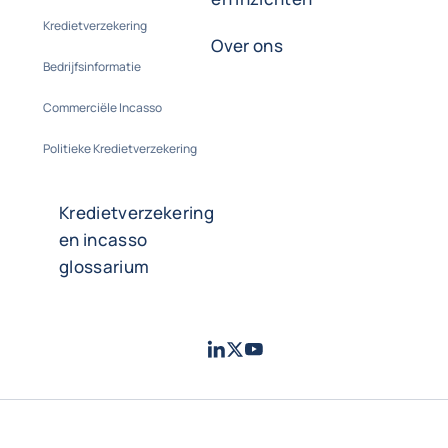
Kredietverzekering
Over ons
Bedrijfsinformatie
Commerciële Incasso
Politieke Kredietverzekering
Kredietverzekering
en incasso
glossarium
LinkedIn
Twitter
Youtube
- Coface
- Coface
- Coface