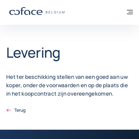
ga naar de inhoud
Terug naar startpagina
M
COFACE, FOR TRADE - GROEP WEBSITE
BELGIUM
Levering
Het ter beschikking stellen van een goed aan uw
koper, onder de voorwaarden en op de plaats die
in het koopcontract zijn overeengekomen.
Terug