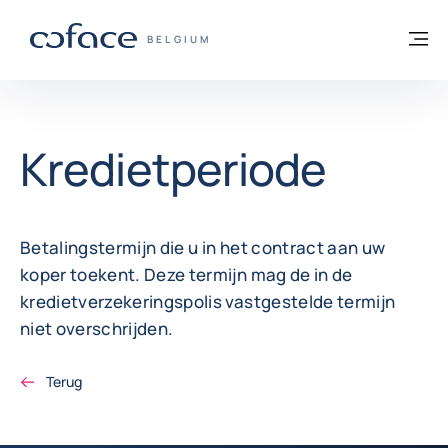
ga naar de inhoud
Terug naar startpagina
M
COFACE, FOR TRADE - GROEP WEBSITE
BELGIUM
Kredietperiode
Betalingstermijn die u in het contract aan uw
koper toekent. Deze termijn mag de in de
kredietverzekeringspolis vastgestelde termijn
niet overschrijden.
Terug