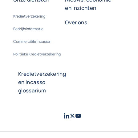
en inzichten
Kredietverzekering
Over ons
Bedrijfsinformatie
Commerciële Incasso
Politieke Kredietverzekering
Kredietverzekering
en incasso
glossarium
LinkedIn
Twitter
Youtube
- Coface
- Coface
- Coface