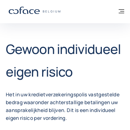
ga naar de inhoud
Terug naar startpagina
M
COFACE, FOR TRADE - GROEP WEBSITE
BELGIUM
Gewoon individueel
eigen risico
Het in uw kredietverzekeringspolis vastgestelde
bedrag waaronder achterstallige betalingen uw
aansprakelijkheid blijven. Dit is een individueel
eigen risico per vordering.