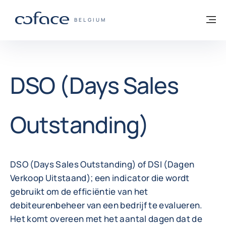
ga naar de inhoud
Terug naar startpagina
M
COFACE, FOR TRADE - GROEP WEBSITE
BELGIUM
DSO (Days Sales
Outstanding)
DSO (Days Sales Outstanding) of DSI (Dagen
Verkoop Uitstaand); een indicator die wordt
gebruikt om de efficiëntie van het
debiteurenbeheer van een bedrijf te evalueren.
Het komt overeen met het aantal dagen dat de