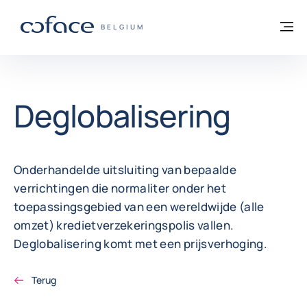
ga naar de inhoud
Terug naar startpagina
M
COFACE, FOR TRADE - GROEP WEBSITE
BELGIUM
Deglobalisering
Onderhandelde uitsluiting van bepaalde
verrichtingen die normaliter onder het
toepassingsgebied van een wereldwijde (alle
omzet) kredietverzekeringspolis vallen.
Deglobalisering komt met een prijsverhoging.
Terug