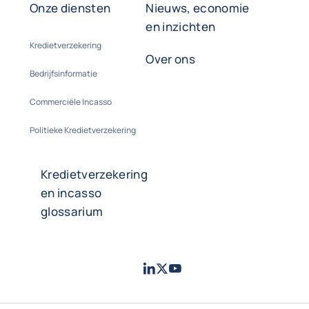
Onze diensten
Nieuws, economie
en inzichten
Kredietverzekering
Over ons
Bedrijfsinformatie
Commerciële Incasso
Politieke Kredietverzekering
Kredietverzekering
en incasso
glossarium
LinkedIn
Twitter
Youtube
- Coface
- Coface
- Coface