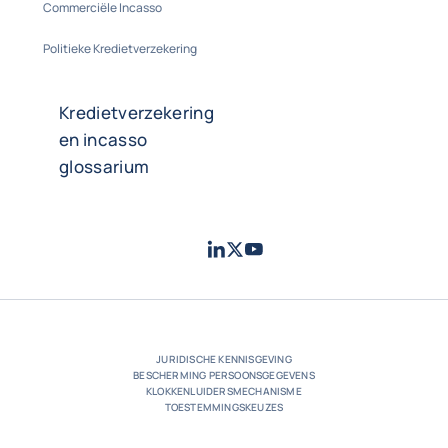
Commerciële Incasso
Politieke Kredietverzekering
Kredietverzekering
en incasso
glossarium
LinkedIn
Twitter
Youtube
- Coface
- Coface
- Coface
JURIDISCHE KENNISGEVING
BESCHERMING PERSOONSGEGEVENS
KLOKKENLUIDERSMECHANISME
TOESTEMMINGSKEUZES