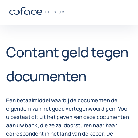
ga naar de inhoud
Terug naar startpagina
M
COFACE, FOR TRADE - GROEP WEBSITE
BELGIUM
Contant geld tegen
documenten
Een betaalmiddel waarbij de documenten de
eigendom van het goed vertegenwoordigen. Voor
u bestaat dit uit het geven van deze documenten
aan uw bank, die ze zal doorsturen naar haar
correspondent in het land van de koper. De