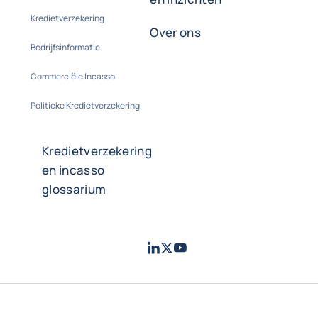
Kredietverzekering
Over ons
Bedrijfsinformatie
Commerciële Incasso
Politieke Kredietverzekering
Kredietverzekering
en incasso
glossarium
LinkedIn
Twitter
Youtube
- Coface
- Coface
- Coface