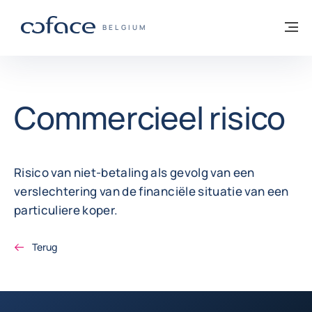
ga naar de inhoud
Terug naar startpagina
M
COFACE, FOR TRADE - GROEP WEBSITE
BELGIUM
Commercieel risico
Risico van niet-betaling als gevolg van een
verslechtering van de financiële situatie van een
particuliere koper.
Terug