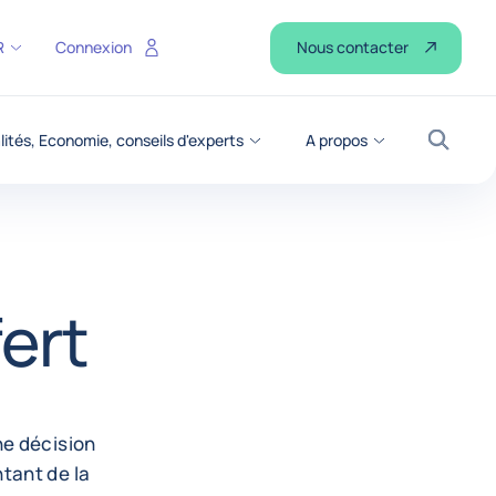
Nous contacter
R
Connexion
lités, Economie, conseils d'experts
A propos
Recher
ert
ne décision
tant de la