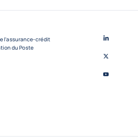
LinkedIn
- Cofac
e l'assurance-crédit
stion du Poste
Twitter
- Coface
Youtube
- Coface