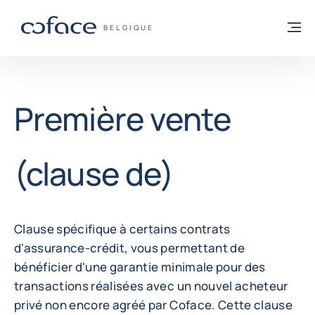
Voir le contenu
Retour à la page d'accueil
M
COFACE, FOR TRADE - PAGE D'ACCUEIL
BELGIQUE
Première vente
(clause de)
Clause spécifique à certains contrats
d'assurance-crédit, vous permettant de
bénéficier d'une garantie minimale pour des
transactions réalisées avec un nouvel acheteur
privé non encore agréé par Coface. Cette clause