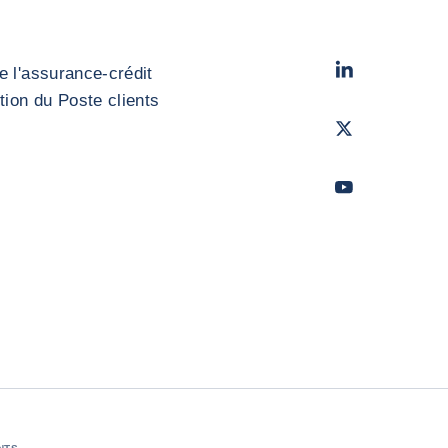
LinkedIn
- Cofac
e l'assurance-crédit
stion du Poste clients
Twitter
- Coface
Youtube
- Coface