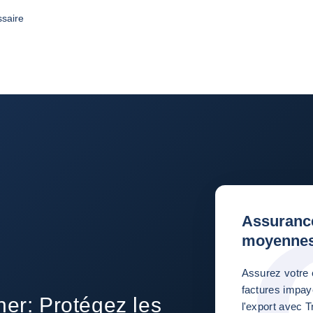
ssaire
Assurance
moyennes
Assurez votre 
factures impay
ner: Protégez les
l'export avec T