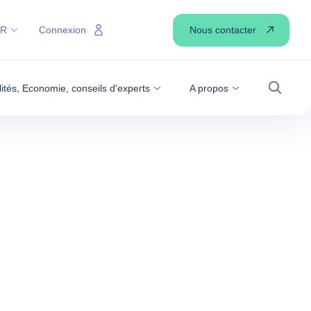
Nous contacter
FR
Connexion
lités, Economie, conseils d'experts
A propos
Recher