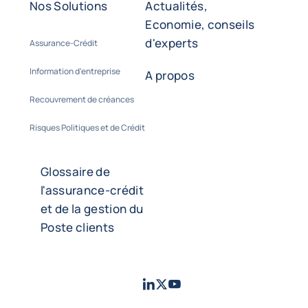
Nos Solutions
Actualités,
Economie, conseils
d'experts
Assurance-Crédit
Information d'entreprise
A propos
Recouvrement de créances
Risques Politiques et de Crédit
Glossaire de
l'assurance-crédit
et de la gestion du
Poste clients
LinkedIn
Twitter
Youtube
- Coface
- Coface
- Coface