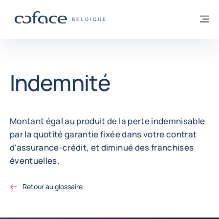
Voir le contenu
Retour à la page d'accueil
M
COFACE, FOR TRADE - PAGE D'ACCUEIL
BELGIQUE
Indemnité
Montant égal au produit de la perte indemnisable
par la quotité garantie fixée dans votre contrat
d'assurance-crédit, et diminué des franchises
éventuelles.
Retour au glossaire