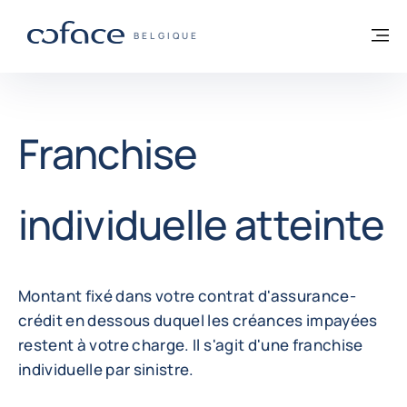
Voir le contenu
Retour à la page d'accueil
M
COFACE, FOR TRADE - PAGE D'ACCUEIL
BELGIQUE
Franchise
individuelle atteinte
Montant fixé dans votre contrat d'assurance-
crédit en dessous duquel les créances impayées
restent à votre charge. Il s'agit d'une franchise
individuelle par sinistre.