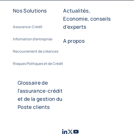
Nos Solutions
Actualités,
Economie, conseils
d'experts
Assurance-Crédit
Information d'entreprise
A propos
Recouvrement de créances
Risques Politiques et de Crédit
Glossaire de
l'assurance-crédit
et de la gestion du
Poste clients
LinkedIn
Twitter
Youtube
- Coface
- Coface
- Coface