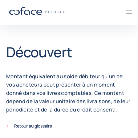
Voir le contenu
Retour à la page d'accueil
M
COFACE, FOR TRADE - PAGE D'ACCUEIL
BELGIQUE
Découvert
Montant équivalent au solde débiteur qu'un de
vos acheteurs peut présenter à un moment
donné dans vos livres comptables. Ce montant
dépend de la valeur unitaire des livraisons, de leur
périodicité et de la durée du crédit consenti.
Retour au glossaire