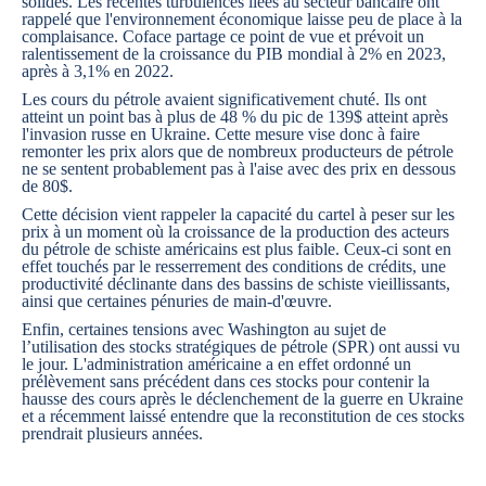
solides. Les récentes turbulences liées au secteur bancaire ont
rappelé que l'environnement économique laisse peu de place à la
complaisance. Coface partage ce point de vue et prévoit un
ralentissement de la croissance du PIB mondial à 2% en 2023,
après à 3,1% en 2022.
Les cours du pétrole avaient significativement chuté. Ils ont
atteint un point bas à plus de 48 % du pic de 139$ atteint après
l'invasion russe en Ukraine. Cette mesure vise donc à faire
remonter les prix alors que de nombreux producteurs de pétrole
ne se sentent probablement pas à l'aise avec des prix en dessous
de 80$.
Cette décision vient rappeler la capacité du cartel à peser sur les
prix à un moment où la croissance de la production des acteurs
du pétrole de schiste américains est plus faible. Ceux-ci sont en
effet touchés par le resserrement des conditions de crédits, une
productivité déclinante dans des bassins de schiste vieillissants,
ainsi que certaines pénuries de main-d'œuvre.
Enfin, certaines tensions avec Washington au sujet de
l’utilisation des stocks stratégiques de pétrole (SPR) ont aussi vu
le jour. L'administration américaine a en effet ordonné un
prélèvement sans précédent dans ces stocks pour contenir la
hausse des cours après le déclenchement de la guerre en Ukraine
et a récemment laissé entendre que la reconstitution de ces stocks
prendrait plusieurs années.