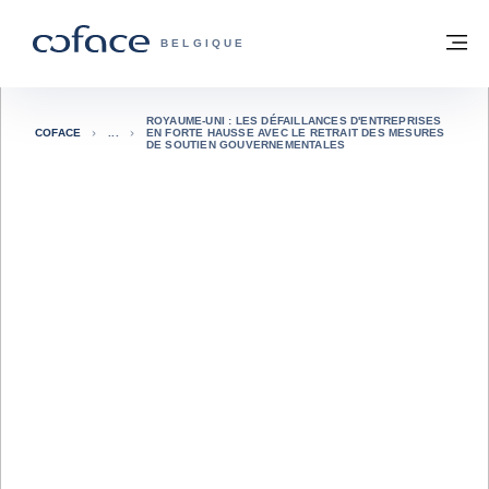
Voir le contenu
Retour à la page d'accueil
M
COFACE, FOR TRADE - PAGE D'ACCUE
BELGIQUE
ROYAUME-UNI : LES DÉFAILLANCES D'ENTREPRISES
COFACE
EN FORTE HAUSSE AVEC LE RETRAIT DES MESURES
DE SOUTIEN GOUVERNEMENTALES