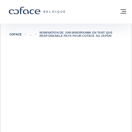
Voir le contenu
Retour à la page d'accueil
M
COFACE, FOR TRADE - PAGE D'ACCUE
BELGIQUE
NOMINATION DE JUN MINORIKAWA EN TANT QUE
COFACE
RESPONSABLE PAYS POUR COFACE AU JAPON