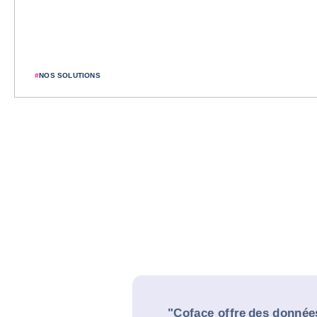
#
NOS SOLUTIONS
"Coface offre des donnée