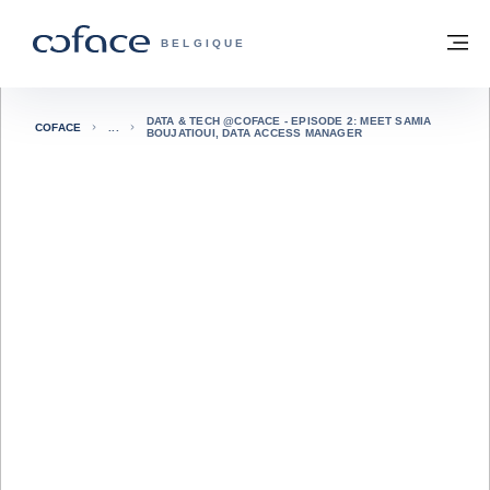
Voir le contenu
Retour à la page d'accueil
M
COFACE, FOR TRADE - PAGE D'ACCUE
BELGIQUE
DATA & TECH @COFACE - EPISODE 2: MEET SAMIA
COFACE
BOUJATIOUI, DATA ACCESS MANAGER