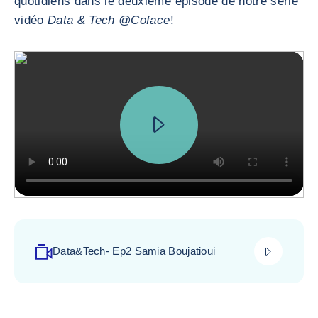
quotidiens dans le deuxième épisode de notre série
vidéo
Data & Tech @Coface
!
play_video
Data&Tech- Ep2 Samia Boujatioui