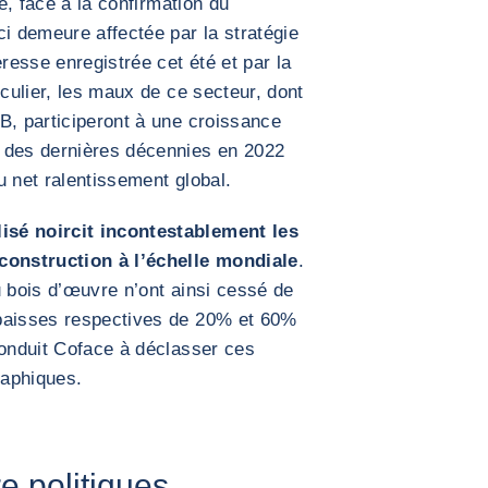
té, face à la confirmation du
ci demeure affectée par la stratégie
esse enregistrée cet été et par la
culier, les maux de ce secteur, dont
B, participeront à une croissance
 des dernières décennies en 2022
u net ralentissement global.
isé noircit incontestablement les
 construction à l’échelle mondiale
.
u bois d’œuvre n’ont ainsi cessé de
 baisses respectives de 20% et 60%
conduit Coface à déclasser ces
raphiques.
re politiques