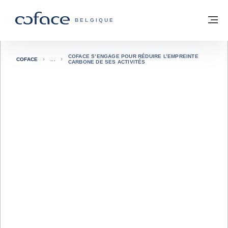
Voir le contenu
Retour à la page d'accueil
M
COFACE, FOR TRADE - PAGE D'ACCUE
BELGIQUE
COFACE S’ENGAGE POUR RÉDUIRE L’EMPREINTE
COFACE
CARBONE DE SES ACTIVITÉS