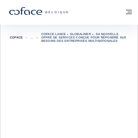
Voir le contenu
Retour à la page d'accueil
M
COFACE, FOR TRADE - PAGE D'ACCUE
BELGIQUE
COFACE LANCE « GLOBALINER », SA NOUVELLE
COFACE
OFFRE DE SERVICES CONÇUE POUR RÉPONDRE AUX
BESOINS DES ENTREPRISES MULTINATIONALES