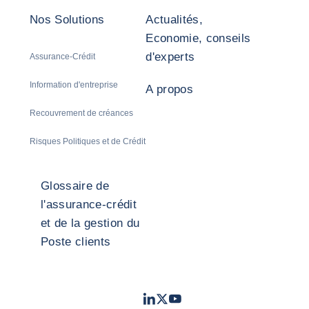
Nos Solutions
Actualités,
Economie, conseils
d'experts
Assurance-Crédit
Information d'entreprise
A propos
Recouvrement de créances
Risques Politiques et de Crédit
Glossaire de
l'assurance-crédit
et de la gestion du
Poste clients
LinkedIn
Twitter
Youtube
- Coface
- Coface
- Coface