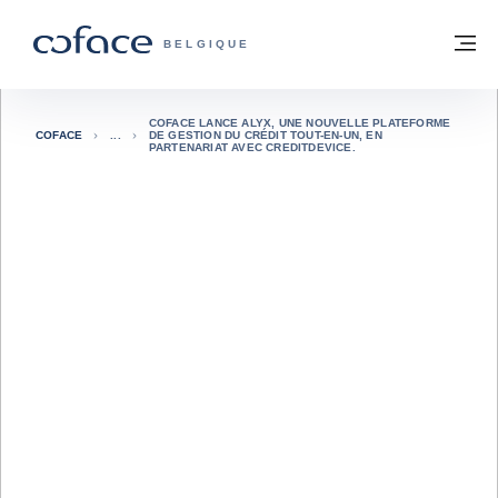
Voir le contenu
Retour à la page d'accueil
M
COFACE, FOR TRADE - PAGE D'ACCUE
BELGIQUE
COFACE LANCE ALYX, UNE NOUVELLE PLATEFORME
COFACE
DE GESTION DU CRÉDIT TOUT-EN-UN, EN
PARTENARIAT AVEC CREDITDEVICE.