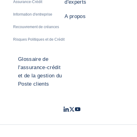
d'experts
Assurance-Crédit
Information d'entreprise
A propos
Recouvrement de créances
Risques Politiques et de Crédit
Glossaire de
l'assurance-crédit
et de la gestion du
Poste clients
LinkedIn
Twitter
Youtube
- Coface
- Coface
- Coface