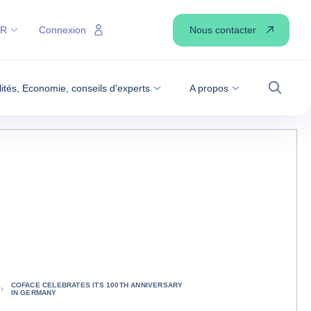
Nous contacter
FR
Connexion
lités, Economie, conseils d'experts
A propos
Recher
COFACE CELEBRATES ITS 100TH ANNIVERSARY
IN GERMANY