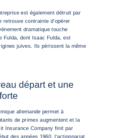
ntreprise est également détruit par
 retrouve contrainte d’opérer
événement dramatique touche
lle Fulda, dont Isaac Fulda, est
igines juives. Ils périssent la même
veau départ et une
forte
onomique allemande permet à
ntants de primes augmentent et la
t Insurance Company finit par
début des années 1960, l'actionnariat