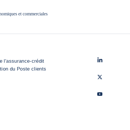
onomiques et commerciales
LinkedIn
- Cofac
e l'assurance-crédit
stion du Poste clients
Twitter
- Coface
Youtube
- Coface