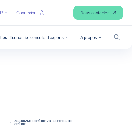
Nous contacter
FR
Connexion
lités, Economie, conseils d'experts
A propos
Recher
ASSURANCE-CRÉDIT VS. LETTRES DE
CRÉDIT