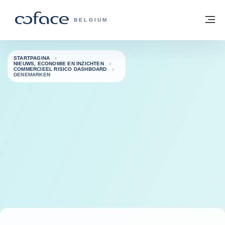
ga naar de inhoud
Terug naar startpagina
M
COFACE, FOR TRADE - GROEP WEBSIT
BELGIUM
STARTPAGINA
NIEUWS, ECONOMIE EN INZICHTEN
COMMERCIEEL RISICO DASHBOARD
DENEMARKEN