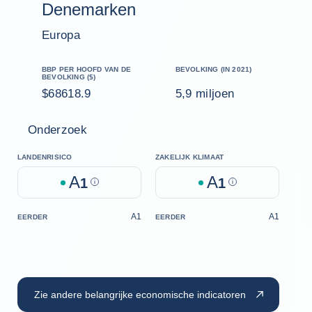
Denemarken
Europa
BBP PER HOOFD VAN DE
BEVOLKING (IN 2021)
BEVOLKING ($)
$68618.9
5,9 miljoen
Onderzoek
LANDENRISICO
ZAKELIJK KLIMAAT
A
A
1
Help
1
Help
A1
A1
EERDER
EERDER
Zie andere belangrijke economische indicatoren